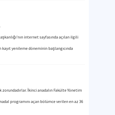
.
̧kanlığı'nın internet sayfasında açılan ilgili
en kayıt yenileme döneminin başlangıcında
.
lmak zorundadırlar. İkinci anadalın Fakülte Yönetim
t anadal programını açan bölümce verilen en az 36