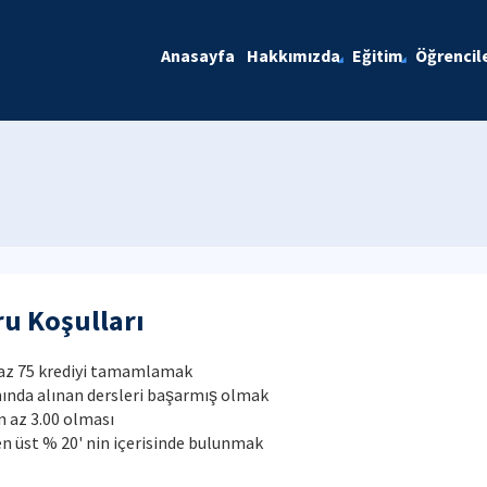
Anasayfa
Hakkımızda
Eğitim
Öğrencil
u Koşulları
en az 75 krediyi tamamlamak
nda alınan dersleri başarmış olmak
n az 3.00 olması
 en üst % 20' nin içerisinde bulunmak