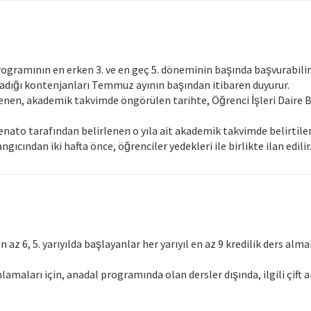
ogramının en erken 3. ve en geç 5. döneminin başında başvurabilir
ayladığı kontenjanları Temmuz ayının başından itibaren duyurur.
nen, akademik takvimde öngörülen tarihte, Öğrenci İşleri Daire Bas
enato tarafından belirlenen o yıla ait akademik takvimde belirtil
gıcından iki hafta önce, öğrenciler yedekleri ile birlikte ilan edilir
 en az 6, 5. yarıyılda başlayanlar her yarıyıl en az 9 kredilik ders a
amaları için, anadal programında olan dersler dışında, ilgili çif